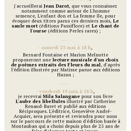
j'accueillerai
Jean Darot
, que vous connaissez
notamment comme auteur de L'homme
semence, L'enfant don et La femme île, pour
évoquer deux titres parus ces derniers mois,
Le
saule mort
(éditions Passiflore) et
Le chant de
l'ourse
(éditions Perles rares) ;
~
~
~
~
-
samedi 23 mai à 18 h
,
Bernard Fontaine et Marion Melnotte
proposeront une
lecture musicale d'un choix
de poèmes extraits des Fleurs du mal
, d'après
l'édition illustrée par Matisse parue aux éditions
Hazan ;
~
~
~
~
-
vendredi 19 juin à 18 h
,
je recevrai
Mila Salangane
pour son livre
L'aube des libellules
illustré par Catherine
Renaud-Baret et publié aux éditions
Réciproques. L'éditrice, Geneviève André-
Acquier, sera présente et reviendra pour nous
sur le parcours de cette maison d'édition basée à
Montauban qui a choisi depuis plus de 25 ans de