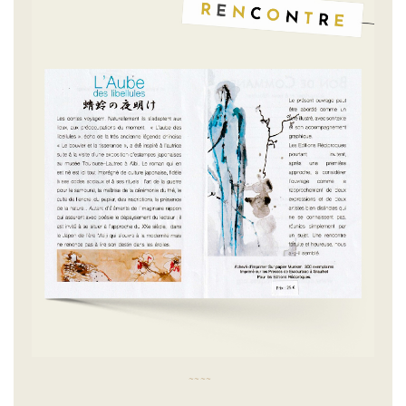
~
~
~
~