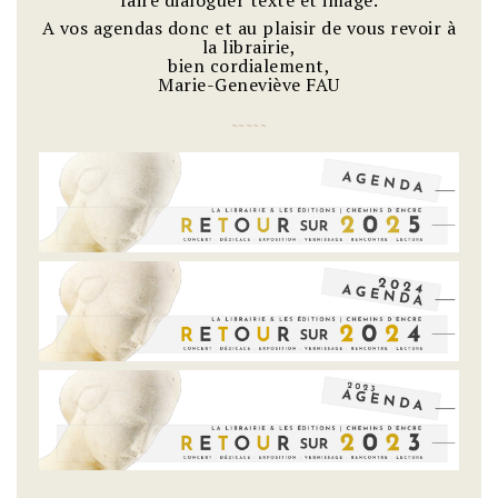
faire dialoguer texte et image.
A vos agendas donc et au plaisir de vous revoir à
la librairie,
bien cordialement,
Marie-Geneviève FAU
~
~
~
~
~