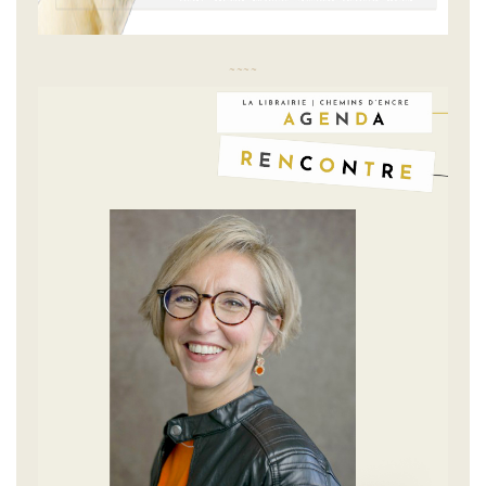
~
~
~
~