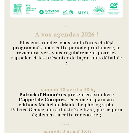
~
~
~
A vos agendas 2026 !
Plusieurs rendez-vous sont d'ores et déjà
programmés pour cette période printanière, je
reviendrai vers vous régulièrement pour les
rappeler et les présenter de façon plus détaillée
:
~
~
~
~
- samedi 18 avril à 18 h
,
Patrick d'Humières
présentera son livre
L'appel de Conques
récemment paru aux
éditions Michel de Maule. Le photographe
Patrice Geniez, qui a illustré ce livre, participera
également à cette rencontre ;
~
~
~
~
-
samedi 2 mai à 18 h
,