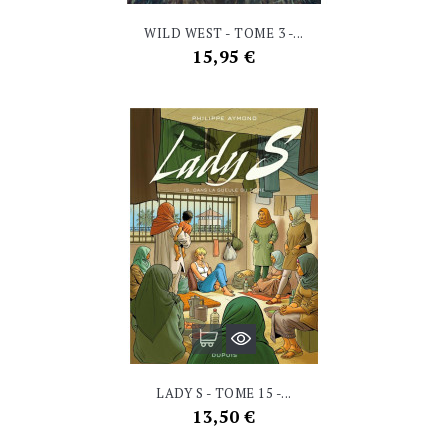
WILD WEST - TOME 3 -...
Prix
15,95 €
LADY S - TOME 15 -...
Prix
13,50 €