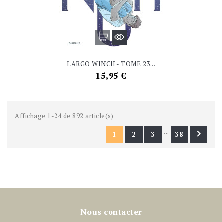
LARGO WINCH - TOME 23...
Prix
15,95 €
Affichage 1-24 de 892 article(s)
…

1
2
3
38
Nous contacter