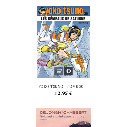
YOKO TSUNO - TOME 30 -...
Prix
12,95 €