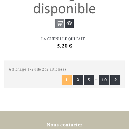
LA CHENILLE QUI FAIT...
Prix
5,20 €
Affichage 1-24 de 232 article(s)
…

1
2
3
10
Nous contacter