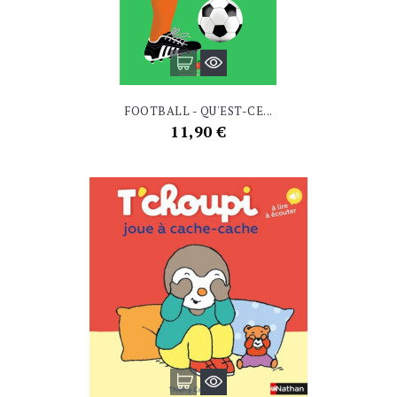
FOOTBALL - QU'EST-CE...
Prix
11,90 €