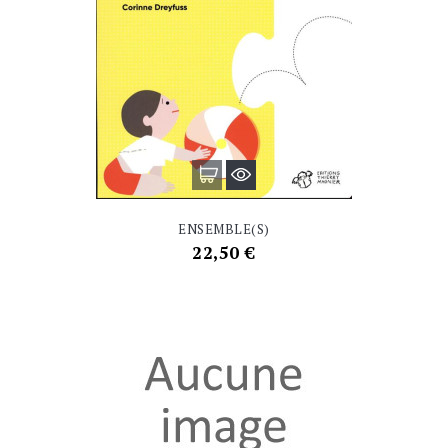
ENSEMBLE(S)
Prix
22,50 €