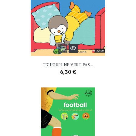
T'CHOUPI NE VEUT PAS...
Prix
6,30 €