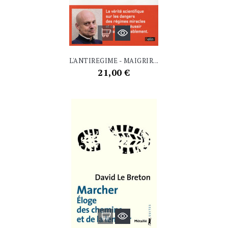
L'ANTIREGIME - MAIGRIR...
Prix
21,00 €