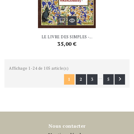
LE LIVRE DES SIMPLES -...
Prix
35,00 €
Affichage 1-24 de 105 article(s)
…

1
2
3
5
Nous contacter