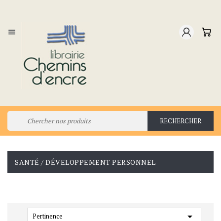

RECHERCHER
SANTÉ / DÉVELOPPEMENT PERSONNEL

Pertinence