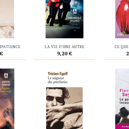
MPATIENCE
LA VIE D'UNE AUTRE
CE QUE 
Prix
P
 €
9,20 €
2