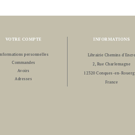
VOTRE COMPTE
INFORMATIONS
Informations personnelles
Librairie Chemins d'Encr
Commandes
2, Rue Charlemagne
Avoirs
12320 Conques-en-Rouerg
Adresses
France