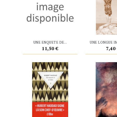
UNE ENQUETE DE...
UNE LONGUE I
Prix
Prix
11,50 €
7,40