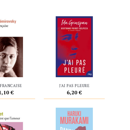
 FRANCAISE
J'AI PAS PLEURE
rix
Prix
1,10 €
6,20 €