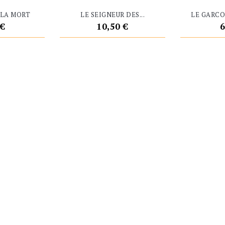
 LA MORT
LE SEIGNEUR DES...
LE GARCO
Prix
P
 €
10,50 €
6