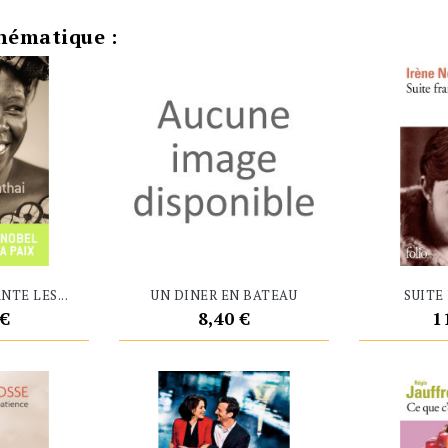
hématique :
NTE LES...
UN DINER EN BATEAU
SUITE
Prix
P
 €
8,40 €
1