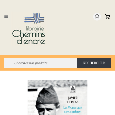

RECHERCHER