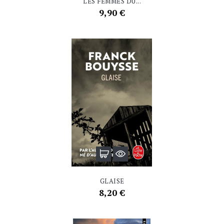
LES FEMMES DU...
Prix
9,90 €
GLAISE
Prix
8,20 €