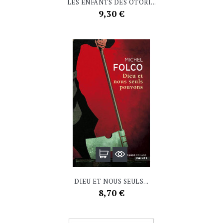
LES ENFANTS DES OTORI...
Prix
9,30 €
DIEU ET NOUS SEULS...
Prix
8,70 €