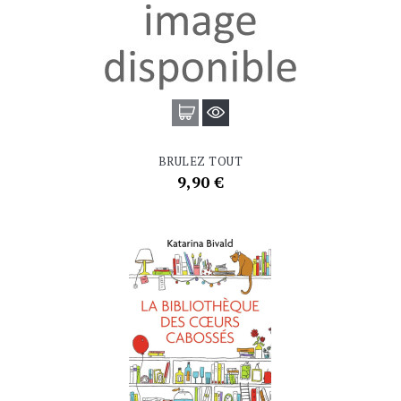
BRULEZ TOUT
Prix
9,90 €