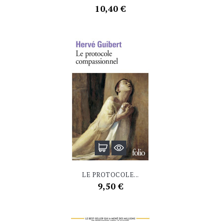
Prix
10,40 €
LE PROTOCOLE...
Prix
9,50 €