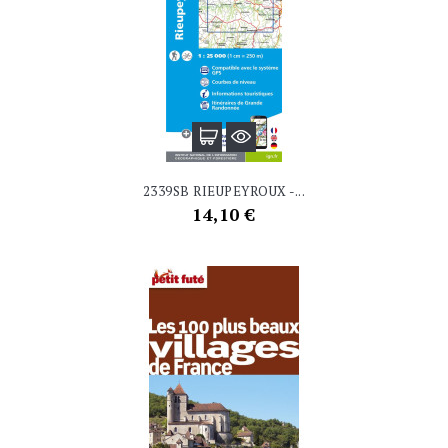
2339SB RIEUPEYROUX -...
Prix
14,10 €