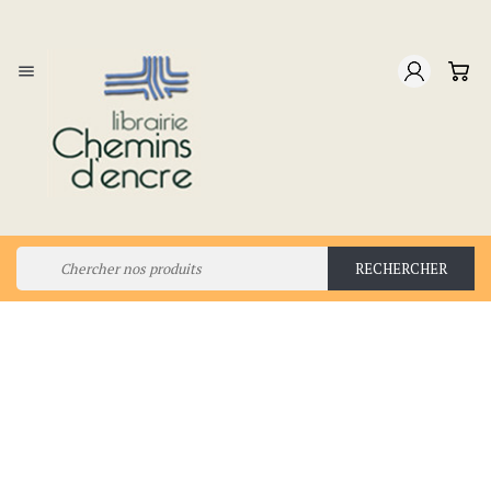

RECHERCHER