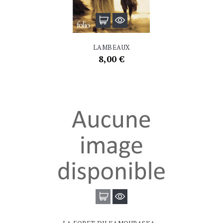
LAMBEAUX
Prix
8,00 €