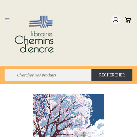

RECHERCHER