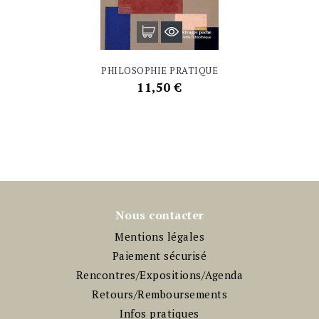
PHILOSOPHIE PRATIQUE
Prix
11,50 €
Nous contacter
Mentions légales
Paiement sécurisé
Rencontres/Expositions/Agenda
Retours/Remboursements
Infos pratiques