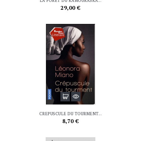
LA FORET DU KAMOURASKA...
Prix
29,00 €
CREPUSCULE DU TOURMENT...
Prix
8,70 €