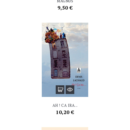
MAGNUS
Prix
9,50 €
AH ! CA IRA...
Prix
10,20 €