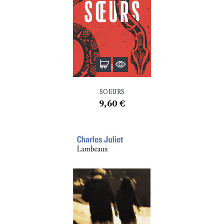
SOEURS
Prix
9,60 €