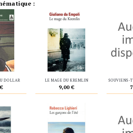
hématique :
DU DOLLAR
LE MAGE DU KREMLIN
SOUVIENS-T
Prix
P
 €
9,00 €
7