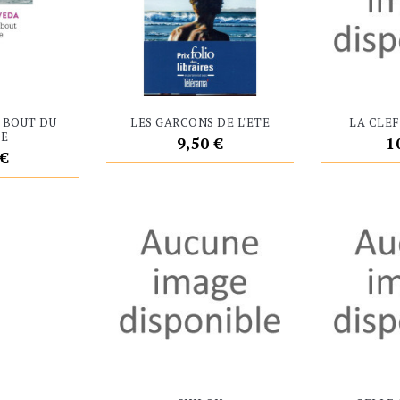
 BOUT DU
LES GARCONS DE L'ETE
LA CLEF
E
Prix
P
9,50 €
1
 €