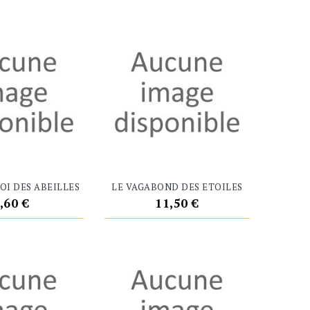
NEUF
OI DES ABEILLES
LE VAGABOND DES ETOILES
rix
Prix
,60 €
11,50 €