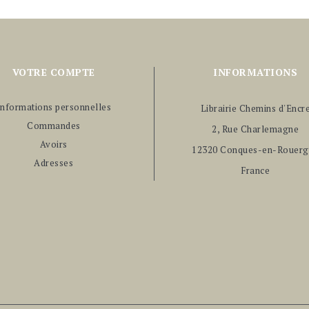
VOTRE COMPTE
INFORMATIONS
Informations personnelles
Librairie Chemins d'Encr
Commandes
2, Rue Charlemagne
Avoirs
12320 Conques-en-Rouerg
Adresses
France