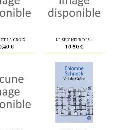
 ET LA CROIX
LE SEIGNEUR DES...
rix
Prix
0,40 €
10,50 €