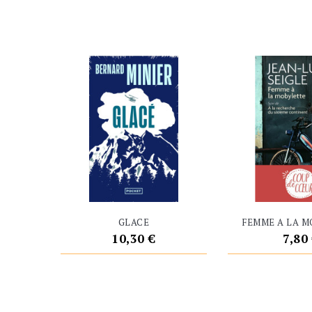
GLACE
FEMME A LA 
Prix
Prix
10,30 €
7,80