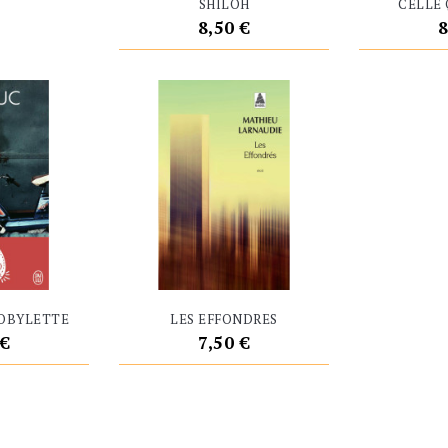
SHILOH
CELLE 
Prix
P
8,50 €
8
MOBYLETTE
LES EFFONDRES
Prix
 €
7,50 €