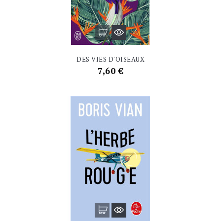
DES VIES D'OISEAUX
Prix
7,60 €