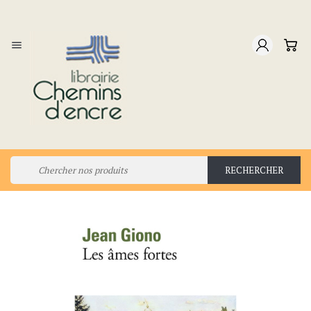

RECHERCHER