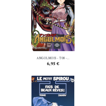
ANGOLMOIS - T08 -...
Prix
6,95 €