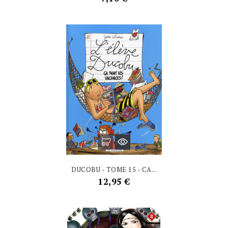
DUCOBU - TOME 15 - CA...
Prix
12,95 €