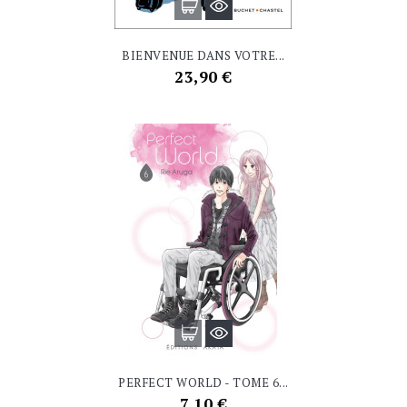
BIENVENUE DANS VOTRE...
Prix
23,90 €
PERFECT WORLD - TOME 6...
Prix
7,10 €