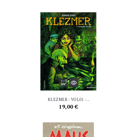
KLEZMER - VOL01 -...
Prix
19,00 €