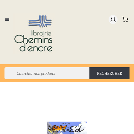

RECHERCHER