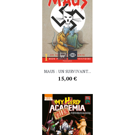
MAUS : UN SURVIVANT...
Prix
15,00 €