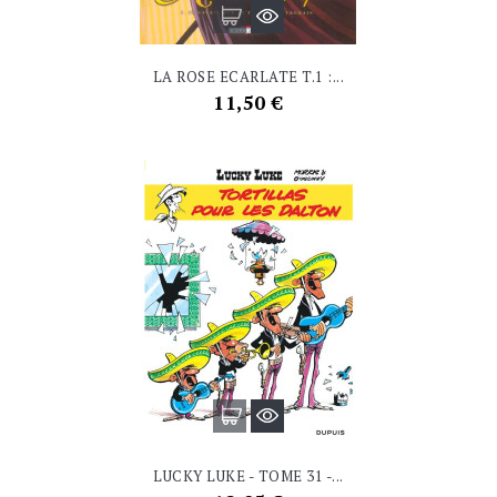
LA ROSE ECARLATE T.1 :...
Prix
11,50 €
LUCKY LUKE - TOME 31 -...