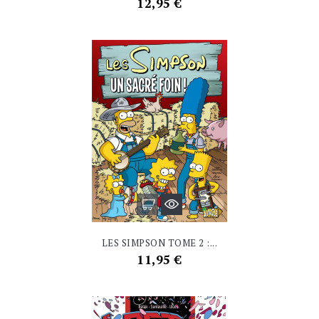
Prix
12,95 €
LES SIMPSON TOME 2 :...
Prix
11,95 €