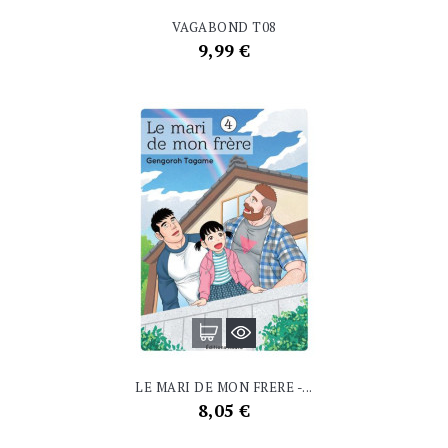
VAGABOND T08
Prix
9,99 €
LE MARI DE MON FRERE -...
Prix
8,05 €