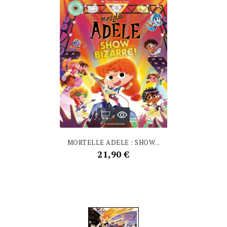
MORTELLE ADELE : SHOW...
Prix
21,90 €