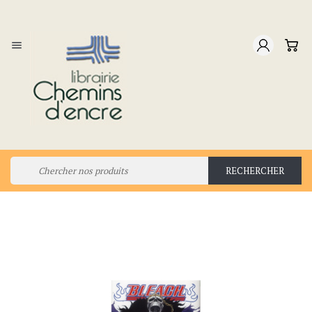

RECHERCHER