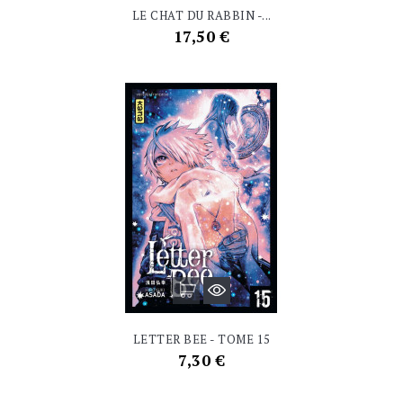
LE CHAT DU RABBIN -...
Prix
17,50 €
LETTER BEE - TOME 15
Prix
7,30 €