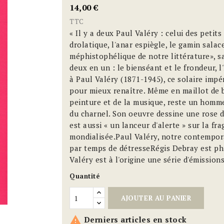
14,00 €
TTC
« Il y a deux Paul Valéry : celui des petits 
drolatique, l'anar espiègle, le gamin salac
méphistophélique de notre littérature», sa
deux en un : le bienséant et le frondeur, l'
à Paul Valéry (1871-1945), ce solaire imp
pour mieux renaître. Même en maillot de 
peinture et de la musique, reste un homme d
du charnel. Son oeuvre dessine une rose d
est aussi « un lanceur d'alerte » sur la fra
mondialisée.Paul Valéry, notre contempora
par temps de détresseRégis Debray est ph
Valéry est à l'origine une série d'émission
Quantité
AJOUTER AU PANIER

Derniers articles en stock