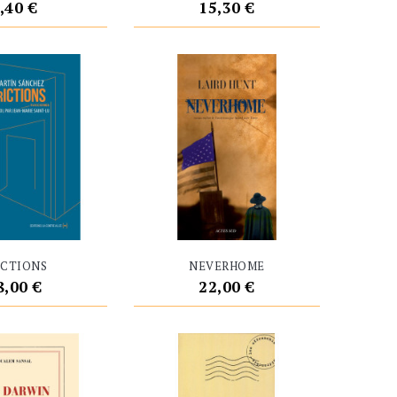
rix
Prix
,40 €
15,30 €
ICTIONS
NEVERHOME
rix
Prix
8,00 €
22,00 €