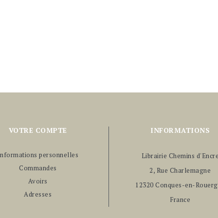
VOTRE COMPTE
INFORMATIONS
Informations personnelles
Librairie Chemins d'Encr
Commandes
2, Rue Charlemagne
Avoirs
12320 Conques-en-Rouerg
Adresses
France