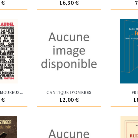
Prix
P
 €
16,30 €
7
MOUREUX...
CANTIQUE D'OMBRES
FR
Prix
P
 €
12,00 €
1