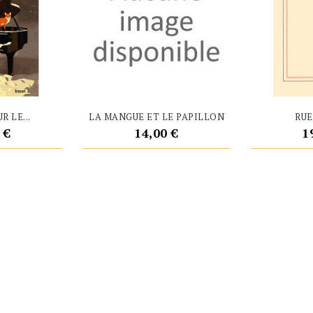
R LE...
LA MANGUE ET LE PAPILLON
RUE
Prix
P
 €
14,00 €
1