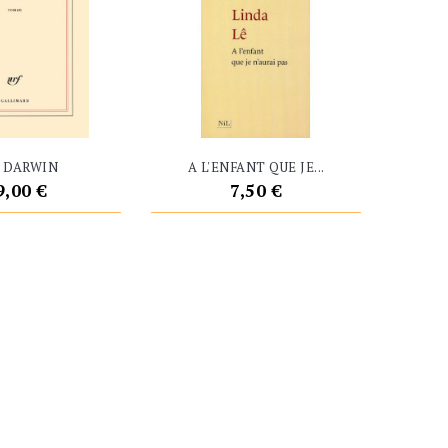
 DARWIN
A L'ENFANT QUE JE...
rix
Prix
9,00 €
7,50 €