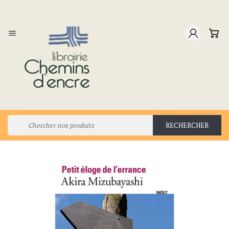

RECHERCHER